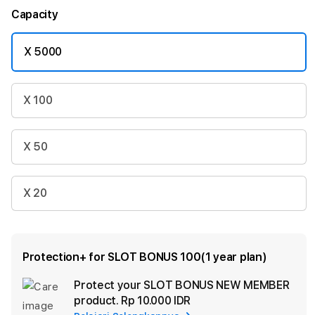
Capacity
X 5000
X 100
X 50
X 20
Protection+ for SLOT BONUS 100(1 year plan)
Protect your SLOT BONUS NEW MEMBER
Ad
product.
Rp 10.000 IDR
App