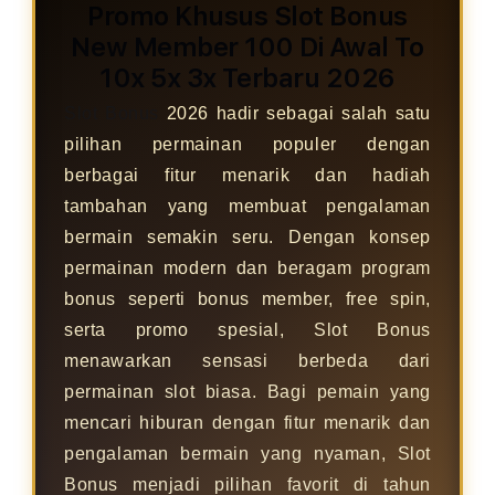
Member
Mem
Promo Khusus Slot Bonus
100
100
New Member 100 Di Awal To
Di
Di
Awal
Awal
10x 5x 3x Terbaru 2026
To
To
Slot Bonus
2026 hadir sebagai salah satu
10x
10x
5x
5x
pilihan permainan populer dengan
3x
3x
berbagai fitur menarik dan hadiah
Terbaru
Terb
tambahan yang membuat pengalaman
2026
2026
bermain semakin seru. Dengan konsep
permainan modern dan beragam program
bonus seperti bonus member, free spin,
serta promo spesial, Slot Bonus
menawarkan sensasi berbeda dari
permainan slot biasa. Bagi pemain yang
mencari hiburan dengan fitur menarik dan
pengalaman bermain yang nyaman, Slot
Bonus menjadi pilihan favorit di tahun