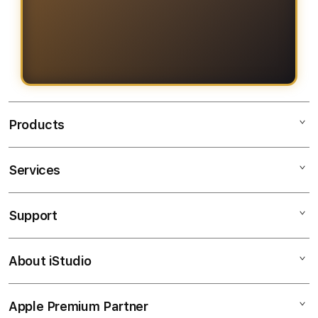
diberikan sesuai dengan ketentuan
adalah mendapatkan pengalaman
bonus yang mudah dipahami,
yang berlaku.
bermain yang lebih menarik dengan
sehingga pemain baru dapat
tambahan fitur hadiah, variasi
menikmati permainan dengan lebih
permainan yang beragam, serta
nyaman.
kesempatan menikmati bonus
sesuai program yang tersedia.
Products
Services
SLOT
SLOT BONUS
Support
AppleCare+
SLOT BONUS 100
Corporate
SLOT BONUS NEW MEMBER
About iStudio
My Account
SLOT BONUS
BONUS NEW MEMBER
Collection & Delivery
Elush Service Provider
BONUS NEW MEMBER 100
Apple Premium Partner
About Us
Returns & Exchanges